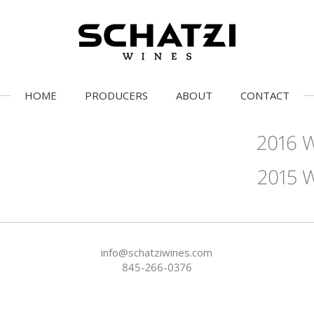
HOME
PRODUCERS
ABOUT
CONTACT
2016 W
2015 
info@schatziwines.com
845-266-0376